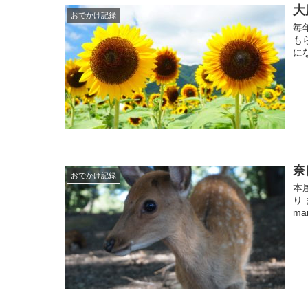
大
おでかけ記録
毎
も
に
奈
おでかけ記録
本
り
ma