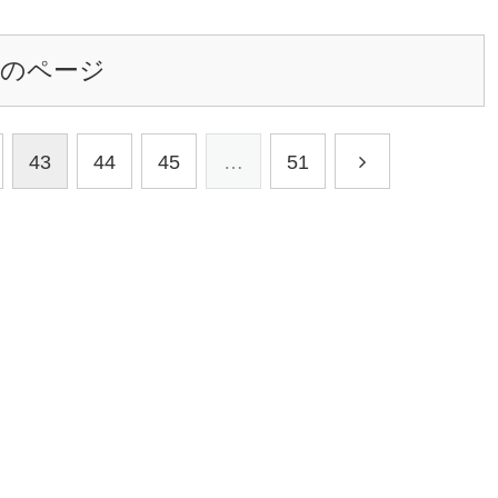
次のページ
43
44
45
…
51