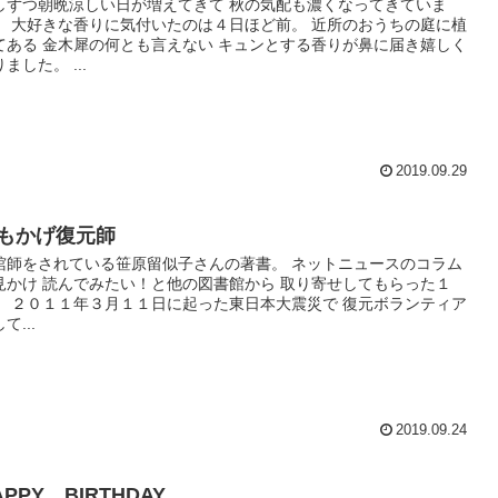
しずつ朝晩涼しい日が増えてきて 秋の気配も濃くなってきていま
。 大好きな香りに気付いたのは４日ほど前。 近所のおうちの庭に植
てある 金木犀の何とも言えない キュンとする香りが鼻に届き嬉しく
ました。 ...
2019.09.29
もかげ復元師
棺師をされている笹原留似子さんの著書。 ネットニュースのコラム
見かけ 読んでみたい！と他の図書館から 取り寄せしてもらった１
。 ２０１１年３月１１日に起った東日本大震災で 復元ボランティア
て...
2019.09.24
APPY BIRTHDAY