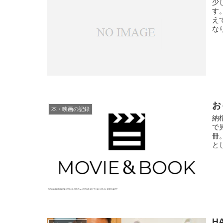
少
す
え
なり
お
本・映画の記録
納
で
冊
とし
H