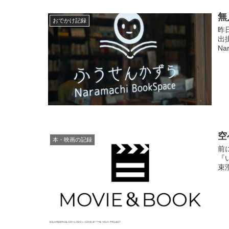
無
おでかけ記録
昨
出
Na
空
本・映画の記録
前
『
束