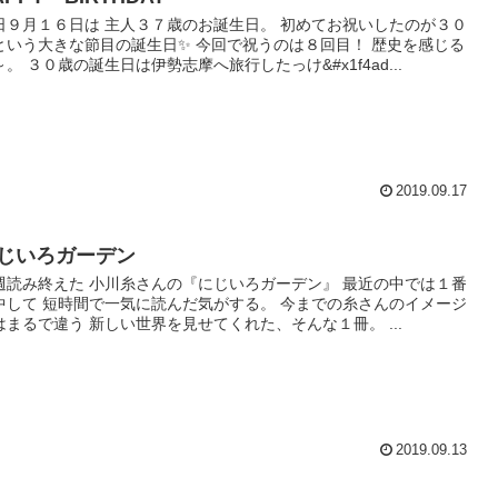
日９月１６日は 主人３７歳のお誕生日。 初めてお祝いしたのが３０
という大きな節目の誕生日✨ 今回で祝うのは８回目！ 歴史を感じる
～。 ３０歳の誕生日は伊勢志摩へ旅行したっけ&#x1f4ad...
2019.09.17
じいろガーデン
週読み終えた 小川糸さんの『にじいろガーデン』 最近の中では１番
中して 短時間で一気に読んだ気がする。 今までの糸さんのイメージ
はまるで違う 新しい世界を見せてくれた、そんな１冊。 ...
2019.09.13