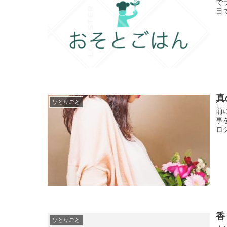
で
目
真
ひとりごと
前
事
ロ
香
ひとりごと