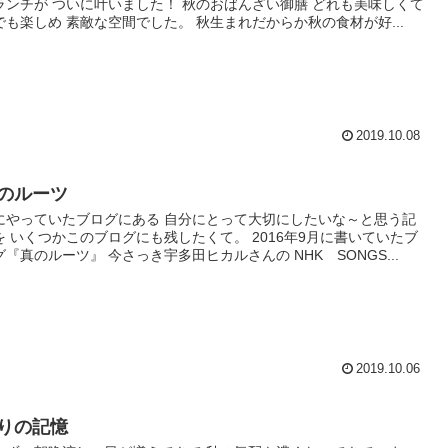
ランチが ついに叶いました！ 秋のおばんざい御膳 どれも美味しくて
でも楽しめ 素敵な空間でした。 秋生まれだからか秋の食材が好...
2019.10.08
のルーツ
にやっていたブログにある 自分にとって大切にしたいな～と思う記
を いくつかこのブログにも残したくて。 2016年9月に書いていたブ
グ『真のルーツ』 今さっき宇多田ヒカルさんの NHK SONGS...
2019.10.06
りの記憶