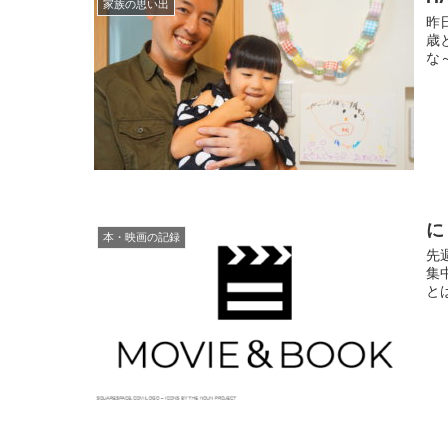
家族の思い出
昨
歳
な
に
本・映画の記録
先
集
と