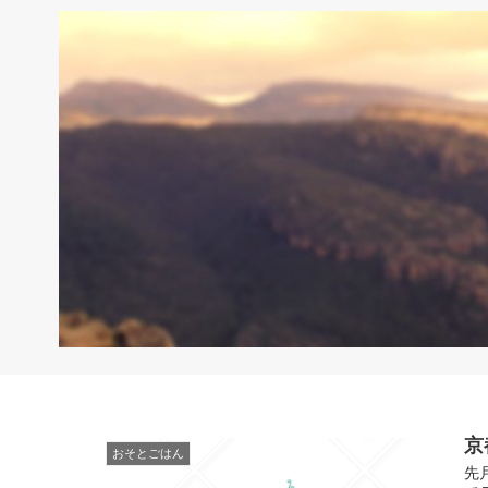
京
おそとごはん
先