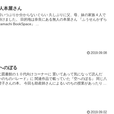
人本屋さん
日いつぶりか分からないぐらい 久しぶりに父、母、妹の家族４人で
掛けました。 目的地は奈良にある無人の本屋さん 『ふうせんかずら
ramachi BookSpace』 ...
2019.09.08
へのぼる
に図書館の１０代向けコーナーに 置いてあって気になって読んだ
いのちのパレード』に 関連作品で載っていた『空へのぼる』 同じ八
澄子さんの本。 今回も助産師さんによるいのちの授業があったり ...
2019.09.02