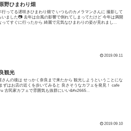
原野ひまわり畑
年行ってる遅咲きひまわり畑で いつものカメラマンさんに 撮影して
らいました📷 去年は台風の影響で倒れてしまってたけど 今年は満開
なってすぐに行ったから 綺麗で元気なひまわりの姿が見れまし...
2019.09.11
良観光
屋さんの後は せっかく奈良まで来たから 観光しようということにな
 まずはお店の近くを歩いてみると 良さそうなカフェを発見！ cafe
ru 古民家カフェで雰囲気も抜群にいい&#x2665...
2019.09.10