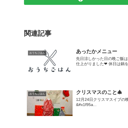
関連記事
あったかメニュー
おうちごはん
先日涼しかった日の晩ご飯は
仕上がりました❤ 休日は鍋をす
クリスマスのこと🎄
おうちごはん
12月24日クリスマスイブの晩
&#x1f95a...