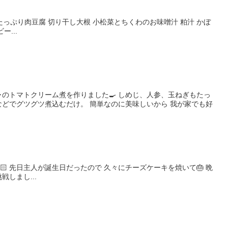
菜たっぷり肉豆腐 切り干し大根 小松菜とちくわのお味噌汁 粕汁 かぼ
ー...
ャのトマトクリーム煮を作りました🍳 しめじ、人参、玉ねぎもたっ
などでグツグツ煮込むだけ。 簡単なのに美味しいから 我が家でも好
🏻 先日主人が誕生日だったので 久々にチーズケーキを焼いて🎂 晩
しまし...