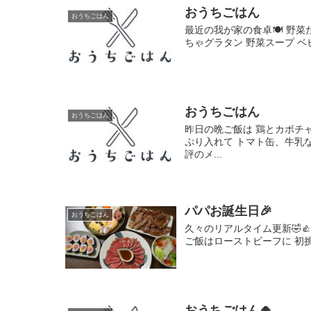
おうちごはん
おうちごはん
最近の我が家の食卓🍽️ 野
ちゃグラタン 野菜スープ ベビ
おうちごはん
おうちごはん
昨日の晩ご飯は 鶏とカボチ
ぷり入れて トマト缶、牛乳
評のメ...
パパお誕生日🎉
おうちごはん
久々のリアルタイム更新🤣
ご飯はローストビーフに 初挑戦
おうちごはん🍚