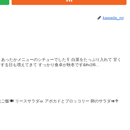
kawada_mi
 あったかメニューのシチューでした🥄 白菜をたっぷり入れて 甘く
る日も増えてきて すっかり食卓が秋冬です&#x1f6...
ご飯🍽️ リースサラダ🥗 アボカドとブロッコリー 卵のサラダ🥑🥦