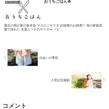
おうちごはん🍚
おうちごはん
最近の我が家の食卓😋 マカロニサラダ 白味噌のお雑煮🤍 母の家庭菜
園で採れた 水菜とツナのサラダ🥗 ベビ...
出会いの季節
入学記念撮影
コメント