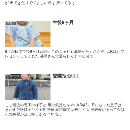
が 出てきたりで悩ましい点は 残ってるけ...
生後9ヶ月
子育て
8月24日で生後9ヶ月👶🏻✨ この１ヶ月も成長がたくさん🌱 ばあばがプ
レゼントしてくれた 甚平さんで夏らしく🎐 ✩自分で...
登園拒否🙅🏻‍♂️
ひとりごと
ここ最近の息子の様子と 母の気持ちを✍ 今3歳2ヶ月になった息子は
まだまだ絶賛イヤイヤ期中😅 幼稚園では来月 生活発表会があって今は
その練習がほぼ毎日あるけど な...