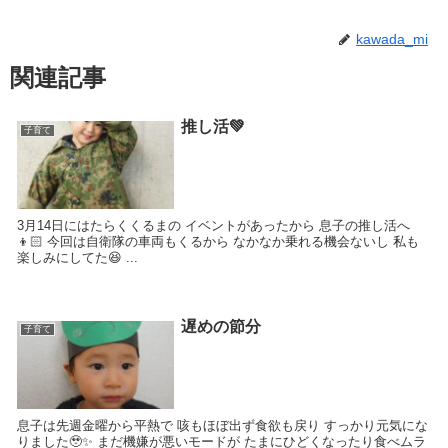
kawada_mi
関連記事
推し活💚
子育て
3月14日にはたらくくるまの イベントがあったから 息子の推し活へ
👦🏻 今回は自衛隊の車両もくるから なかなか乗れる機会ないし 私も
楽しみにしてた😆 ...
遅めの節分
子育て
息子は先週金曜から平熱で 咳もほぼ出ず食欲も戻り すっかり元気にな
りました🥹✨ まだ機嫌が悪いモードが たまにひどくなったり食べムラ