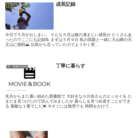
成長記録
子育て
今日で５月がおしまい。 そんな５月は娘の凄まじい成長が たくさんあ
ったのでここにも記録📝 まずは５月９日 私の両親と一緒に大山崎の天
王山に挑戦⛰ 以前から言っていたのでようやく実...
丁寧に暮らす
本・映画の記録
先月からまた通い始めた図書館で 大好きな小川糸さんのエッセイを た
またま見つけたので読んでみましたが 暮らしを見つめ直すことができ
る 素敵な１冊でした💓 今すぐには無理でも 時間をかけて...