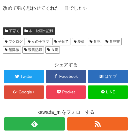
改めて強く思わせてくれた一冊でした✨
子育て
本・映画の記録
ブクログ
女の子ママ
子育て
愛娘
育児
育児書
船津徹
読書記録
３歳
シェアする
Twitter
Facebook
はてブ
Google+
Pocket
LINE
kawada_miをフォローする