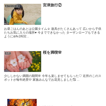
宮津旅行②
おでかけ記録
お昼ごはんのあとは公園タイム☺ 遊具がたくさんあって 広いから子供
たちお気に入りの場所♥️ 今までできなかった ターザンロープもできる
ように&#x1f632...
桜を満喫🌸
自然
少ししかない満開の期間🌸 今年も楽しませてもらった♡ 近所のこのス
ポットが毎年絶景🩷 家族みんなでお花見しました🥰 ...