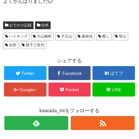
よくがんばりました💮
おでかけ記録
自然
ハイキング
大山崎町
天王山
森林浴
癒し
登山
自然
親子三世代
シェアする
Twitter
Facebook
はてブ
Google+
Pocket
LINE
kawada_miをフォローする