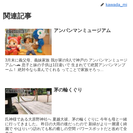
kawada_mi
関連記事
アンパンマンミュージアム
おでかけ記録
3月末に義父母、義妹家族 我が家の9人で神戸の アンパンマンミュージ
アムへ🚗 息子と妹の子供は1日違いで 生まれてて絶賛アンパンマンブ
ーム！ 絶対今なら喜んでくれる ってことで家族そろっ...
茅の輪くぐり
おでかけ記録
氏神様である大原野神社へ 夏越大祓、茅の輪くぐりに 今年も母と一緒
に行ってきました。 昨日の大雨の後だったので 新緑がより一層濃く綺
麗で やはりいつ訪れても私の癒しの空間 パワースポットだと改めて全