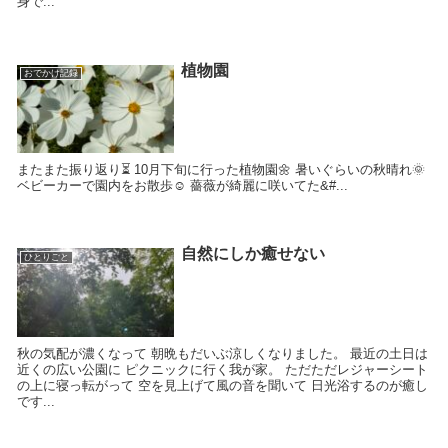
身で...
植物園
おでかけ記録
またまた振り返り⏳ 10月下旬に行った植物園🌼 暑いぐらいの秋晴れ🌞
ベビーカーで園内をお散歩☺️ 薔薇が綺麗に咲いてた&#...
自然にしか癒せない
ひとりごと
秋の気配が濃くなって 朝晩もだいぶ涼しくなりました。 最近の土日は
近くの広い公園に ピクニックに行く我が家。 ただただレジャーシート
の上に寝っ転がって 空を見上げて風の音を聞いて 日光浴するのが癒し
です...