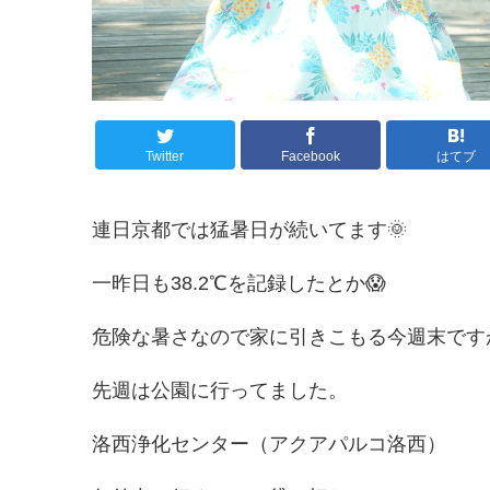
Twitter
Facebook
はてブ
連日京都では猛暑日が続いてます🌞
一昨日も38.2℃を記録したとか😱
危険な暑さなので家に引きこもる今週末です
先週は公園に行ってました。
洛西浄化センター（アクアパルコ洛西）