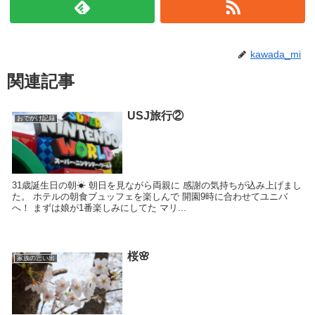
kawada_mi
関連記事
USJ旅行②
おでかけ記録
31歳誕生日の朝☀ 朝日を見ながら両親に 感謝の気持ちが込み上げまし
た。 ホテルの朝食ブュッフェを楽しんで 開園9時に合わせてユニバ
へ！ まずは娘が1番楽しみにしてた マリ...
桜🌸
家族の思い出