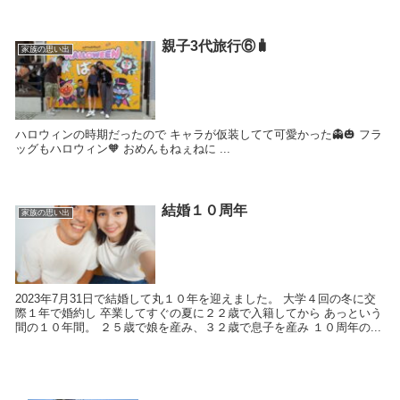
親子3代旅行⑥🧳
家族の思い出
ハロウィンの時期だったので キャラが仮装してて可愛かった👻🎃 フラ
ッグもハロウィン🧡 おめんもねぇねに ...
結婚１０周年
家族の思い出
2023年7月31日で結婚して丸１０年を迎えました。 大学４回の冬に交
際１年で婚約し 卒業してすぐの夏に２２歳で入籍してから あっという
間の１０年間。 ２５歳で娘を産み、３２歳で息子を産み １０周年の...