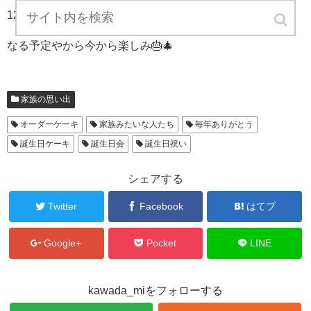
12月は盛りだくさんのお祝いに
なる予定やから今から楽しみ🎂🎄
家族の思い出
オーダーケーキ
家族みたいな人たち
毎年ありがとう
誕生日ケーキ
誕生日会
誕生日祝い
シェアする
Twitter
Facebook
はてブ
Google+
Pocket
LINE
kawada_miをフォローする