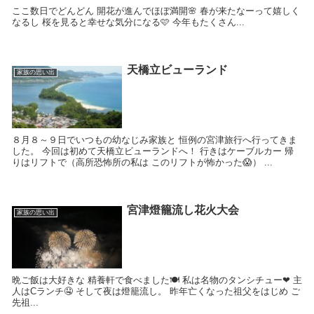
ここ数日でどんどん 開花が進んでほぼ満開🌸 春が来たなーって嬉しく
なるし 桜を見ると幸せな気分になる🩷 今年もたくさん...
天橋立ビューランド
家族の思い出
８月８～９日でいつもの幼なじみ家族と 恒例の宮津旅行へ行ってきま
した。 今回は初めて天橋立ビューランドへ！ 行きはケーブルカー 帰
りはリフトで（高所恐怖所の私は このリフトが怖かった😱） ...
宮津燈籠流し花火大会
家族の思い出
晩ご飯は大好きな 精養軒で食べました🍽 私は名物のタンシチュー❤ 主
人はCランチ🤤 そして夜は燈籠流し。 昨年亡くなった祖父をはじめ ご
先祖...