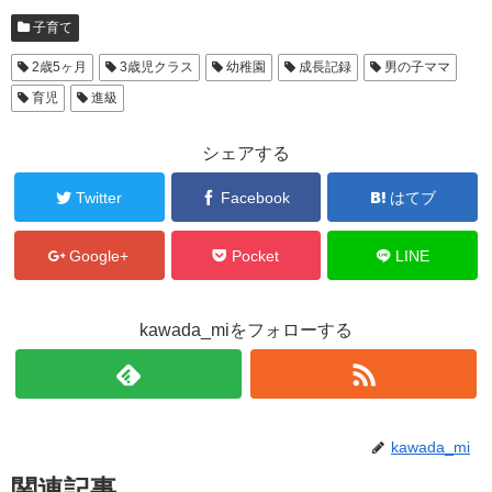
子育て
2歳5ヶ月
3歳児クラス
幼稚園
成長記録
男の子ママ
育児
進級
シェアする
Twitter
Facebook
はてブ
Google+
Pocket
LINE
kawada_miをフォローする
kawada_mi
関連記事