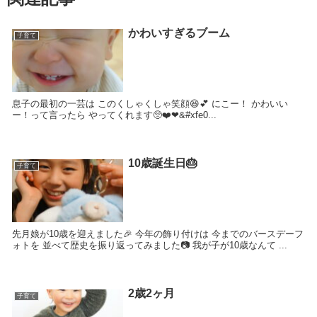
かわいすぎるブーム
子育て
息子の最初の一芸は このくしゃくしゃ笑顔😆💕 にこー！ かわいい
ー！って言ったら やってくれます🥺❤️❤&#xfe0...
10歳誕生日🎂
子育て
先月娘が10歳を迎えました🎉 今年の飾り付けは 今までのバースデーフ
ォトを 並べて歴史を振り返ってみました📷️ 我が子が10歳なんて ...
2歳2ヶ月
子育て