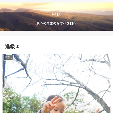
進級🌷
子育て