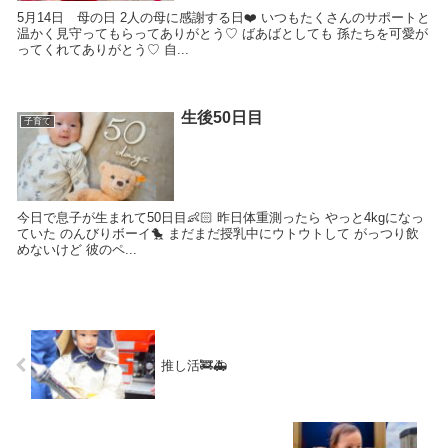
5月14日 母の日 2人の母に感謝する日❤️ いつもたくさんのサポートと
温かく見守ってもらってありがとう♡ ばあばとしても 孫たちを可愛が
ってくれてありがとう♡ 自...
生後50日目
子育て
今日で息子が生まれて50日目👶🏻 昨日体重測ったら やっと4kgになっ
ていた のんびりボーイ🐤 まだまだ授乳中にウトウトして がっつり飲
めないけど 彼のペ...
推し活🚒🚑️