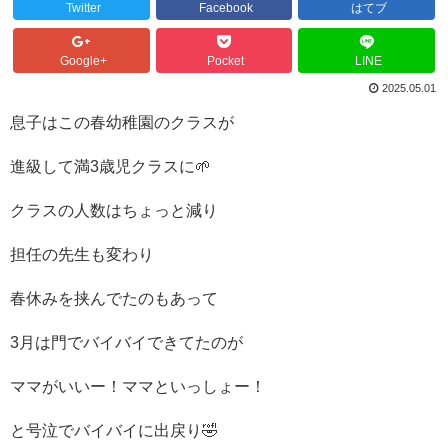
Twitter
Facebook
はてブ
Google+
Pocket
LINE
2025.05.01
息子はこの春幼稚園のクラスが
進級して満3歳児クラスに🌱
クラスの人数はちょっと減り
担任の先生も変わり
春休みを挟んでたのもあって
3月は門でバイバイできてたのが
ママがいいー！ママといっしょー！
と号泣でバイバイに出戻り🤣