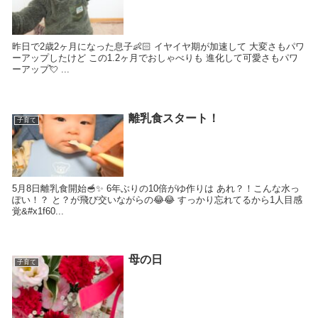
昨日で2歳2ヶ月になった息子👶🏻 イヤイヤ期が加速して 大変さもパワ
ーアップしたけど この1.2ヶ月でおしゃべりも 進化して可愛さもパワ
ーアップ💘 ...
離乳食スタート！
子育て
5月8日離乳食開始🥣✨ 6年ぶりの10倍がゆ作りは あれ？！こんな水っ
ぽい！？ と？が飛び交いながらの😂😂 すっかり忘れてるから1人目感
覚&#x1f60...
母の日
子育て