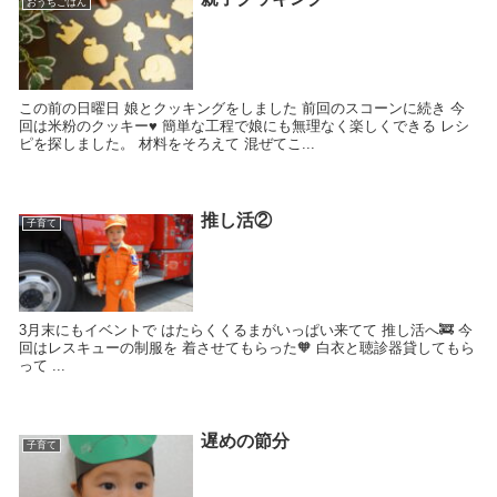
おうちごはん
この前の日曜日 娘とクッキングをしました 前回のスコーンに続き 今
回は米粉のクッキー♥ 簡単な工程で娘にも無理なく楽しくできる レシ
ピを探しました。 材料をそろえて 混ぜてこ...
推し活②
子育て
3月末にもイベントで はたらくくるまがいっぱい来てて 推し活へ🚒 今
回はレスキューの制服を 着させてもらった🧡 白衣と聴診器貸してもら
って ...
遅めの節分
子育て