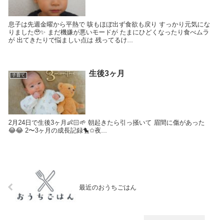
息子は先週金曜から平熱で 咳もほぼ出ず食欲も戻り すっかり元気にな
りました🥹✨ まだ機嫌が悪いモードが たまにひどくなったり食べムラ
が 出てきたりで悩ましい点は 残ってるけ...
生後3ヶ月
子育て
2月24日で生後3ヶ月👶🏻🌱 朝起きたら引っ掻いて 眉間に傷があった
😂😂 2〜3ヶ月の成長記録🐤✩夜...
最近のおうちごはん