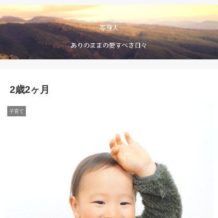
2歳2ヶ月
子育て