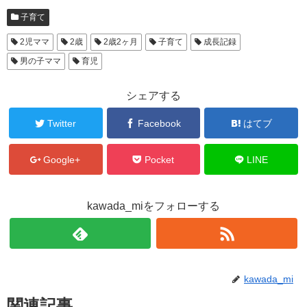
子育て
2児ママ
2歳
2歳2ヶ月
子育て
成長記録
男の子ママ
育児
シェアする
Twitter
Facebook
はてブ
Google+
Pocket
LINE
kawada_miをフォローする
kawada_mi
関連記事