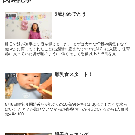
5歳おめでとう
子育て
昨日で娘が無事に５歳を迎えました。 まずは大きな怪我や病気もなく
健やかに育ってくれたことに感謝✨ 産まれてすぐにNICUに入院し 保育
器に入っていた姿が嘘のように 強く逞しく想像以上の成長を見...
離乳食スタート！
子育て
5月8日離乳食開始🥣✨ 6年ぶりの10倍がゆ作りは あれ？！こんな水っ
ぽい！？ と？が飛び交いながらの😂😂 すっかり忘れてるから1人目感
覚&#x1f60...
親子クッキング