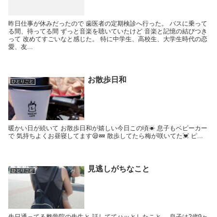
昨日仕事が休みだったので 歯医者の定期検診へ行った。 バスに乗って
る間、待ってる間 ずっと音楽を聴いていたけど 音楽と記憶の結びつき
って 改めてすごいなと感じた。 特に中学生、高校生、大学生時代の恋
愛、友...
お散歩日和
ひとりごと
暖かい日が続いて お散歩日和が嬉しい今日この頃☀ 息子もベビーカー
で 気持ちよくお昼寝してます😪💤 散歩してたら梅が咲いてた💓 ピ...
見逃しがちなこと
ひとりごと
先日通ってる整骨院の先生と 話しててハッとしたこと。 息子は2歳9ヶ