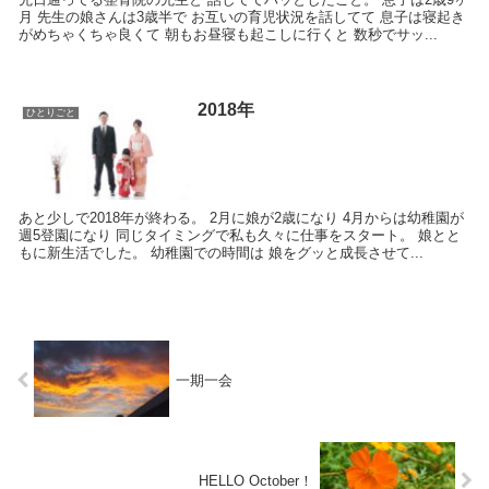
月 先生の娘さんは3歳半で お互いの育児状況を話してて 息子は寝起き
がめちゃくちゃ良くて 朝もお昼寝も起こしに行くと 数秒でサッ...
2018年
ひとりごと
あと少しで2018年が終わる。 2月に娘が2歳になり 4月からは幼稚園が
週5登園になり 同じタイミングで私も久々に仕事をスタート。 娘とと
もに新生活でした。 幼稚園での時間は 娘をグッと成長させて...
一期一会
HELLO October！