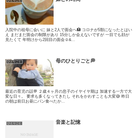
ひとりごと
入院中の祖母に会いに 妹と2人で面会へ🏥 コロナが5類になったとはい
え まだまだ面会の制限があり 15分しか会えないですが 一目でも顔が
見たくて 年明けから2回目の面会☺&...
母のひとりごと💭
ひとりごと
最近の育児の話💬 ２歳４ヶ月の息子のイヤイヤ期は 加速する一方で大
変な日々。 要求も多くなってきたし それをかわすことも大変😅 昨日
の朝は前日お昼にパン食べたか...
音楽と記憶
ひとりごと